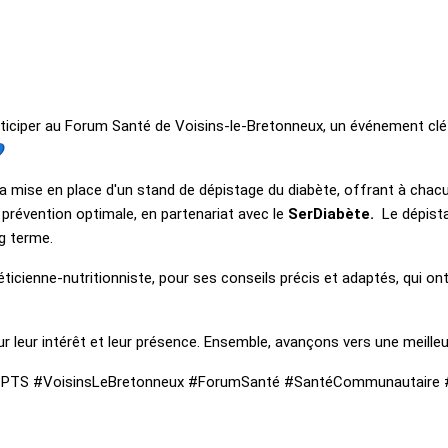
ticiper au Forum Santé de Voisins-le-Bretonneux, un événement clé p
 mise en place d'un stand de dépistage du diabète, offrant à chacun
 prévention optimale, en partenariat avec le
SerDiabète.
Le dépista
g terme.
téticienne-nutritionniste, pour ses conseils précis et adaptés, qui 
r leur intérêt et leur présence. Ensemble, avançons vers une meille
#CPTS #VoisinsLeBretonneux #ForumSanté #SantéCommunautaire 