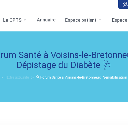
Annuaire
La CPTS
Espace patient
Espace
rum Santé à Voisins-le-Bretonneux
Dépistage du Diabète 🩺
Notre actualité
🔍 Forum Santé à Voisins-le-Bretonneux : Sensibilisation